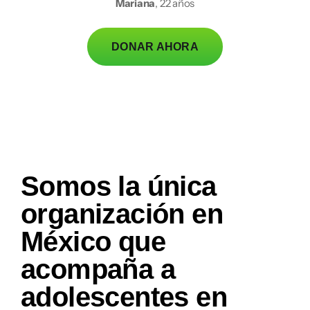
Mariana
,
22 años
puede.”
José
20 años
DONAR AHORA
Carlos
19 años
Somos la única
organización en
México que
acompaña a
adolescentes en