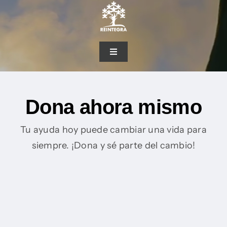
Skip
to
content
Toggle
Navigation
HOME
Dona ahora mismo
¿QUIÉNES SOMOS?
Tu ayuda hoy puede cambiar una vida para
REINSERCIÓN
siempre. ¡Dona y sé parte del cambio!
PREVENCIÓN
FIANZAS